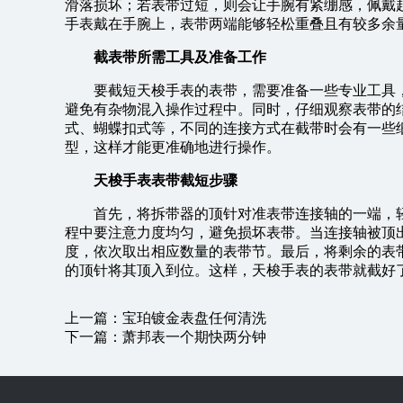
滑落损坏；若表带过短，则会让手腕有紧绷感，佩戴
手表戴在手腕上，表带两端能够轻松重叠且有较多余
截表带所需工具及准备工作
要截短天梭手表的表带，需要准备一些专业工具
避免有杂物混入操作过程中。同时，仔细观察表带的
式、蝴蝶扣式等，不同的连接方式在截带时会有一些
型，这样才能更准确地进行操作。
天梭手表表带截短步骤
首先，将拆带器的顶针对准表带连接轴的一端，
程中要注意力度均匀，避免损坏表带。当连接轴被顶
度，依次取出相应数量的表带节。最后，将剩余的表
的顶针将其顶入到位。这样，天梭手表的表带就截好
上一篇：
宝珀镀金表盘任何清洗
下一篇：
萧邦表一个期快两分钟