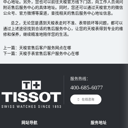
中心地址。另外，您也可以前往天梭官方线下门店，向工作人员询问
附近售后服务中心的具体地址。同时，您还可以通过天梭官方的微信
公众号、官方微博等渠道，查找相关的售后服务中心地址信息。
总之，无论您是遇到天梭表走时不准、表带损坏等问题，都可以
通过上述途径找到合适的售后服务中心，让您的天梭表得到专业的维
修和保养，继续精准地陪伴您的生活。
上一篇：
天梭官售后客户服务网点在哪
下一篇：
天梭手表官售后客户服务中心在哪
服务热线：
400-685-6077
在线咨询
网站导航
服务地址